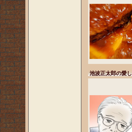
池波正太郎の愛し